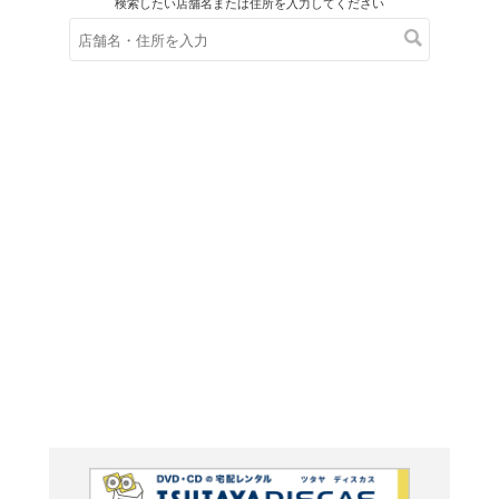
在庫の
※在庫
ご来店の際にご
やり直
婚しよう