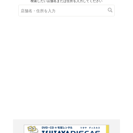
在庫の
※在庫
ご来店の際にご
中級算数
サイズ