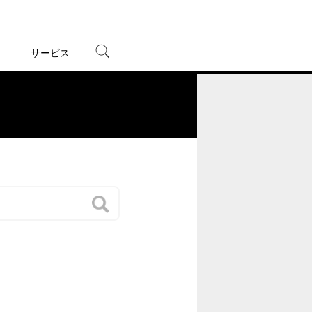
サービス
宅配レンタル
オンラインゲーム
。
TSUTAYAプレミアムNEXT
蔦屋書店