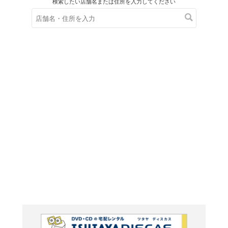
在庫の
※在庫
ご来店の際にご
社会を
ャルデ