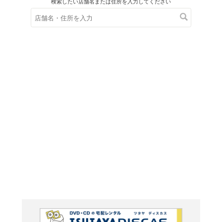
在庫の
※在庫
ご来店の際にご
えなこ×