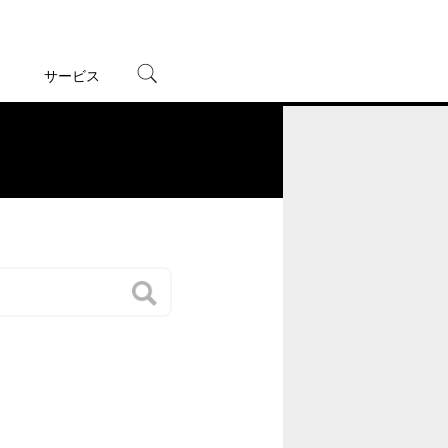
サービス
宅配レンタル
オンラインゲーム
。
TSUTAYAプレミアムNEXT
蔦屋書店