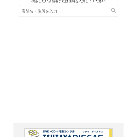
在庫の
※在庫
ご来店の際にご
炎の闘球
リルス