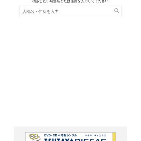
在庫の
※在庫
ご来店の際にご
日本は
虚構の