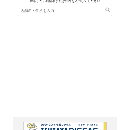
在庫の
※在庫
ご来店の際にご
ツイて
上手~