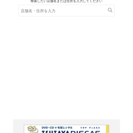
在庫の
※在庫
ご来店の際にご
入門メ