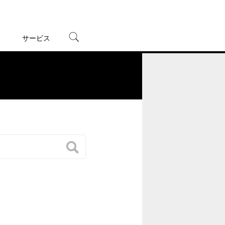
サービス
宅配レンタル
オンラインゲーム
。
TSUTAYAプレミアムNEXT
蔦屋書店