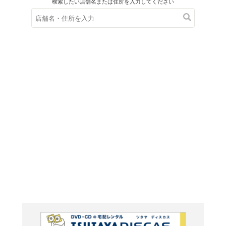
在庫の
※在庫
ご来店の際にご
トニカク
ルフィ