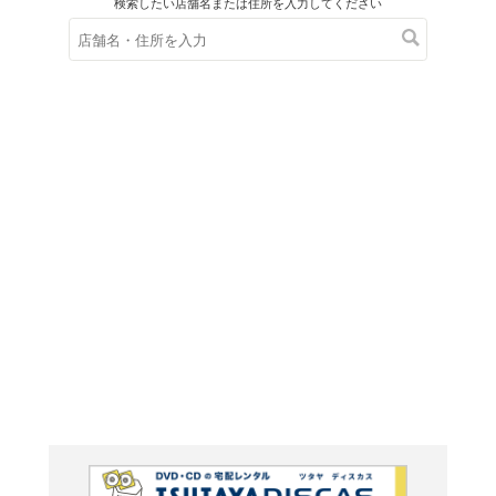
在庫の
※在庫
ご来店の際にご
黄泉のツ
（6）