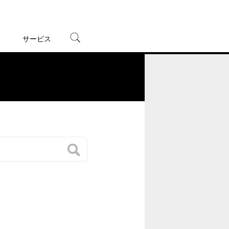
サービス
宅配レンタル
オンラインゲーム
。
TSUTAYAプレミアムNEXT
蔦屋書店