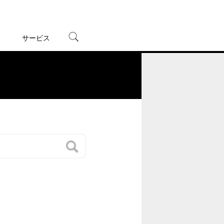
サービス
宅配レンタル
オンラインゲーム
。
TSUTAYAプレミアムNEXT
蔦屋書店