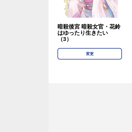
暗殺後宮 暗殺女官・花鈴
はゆったり生きたい
（3）
変更