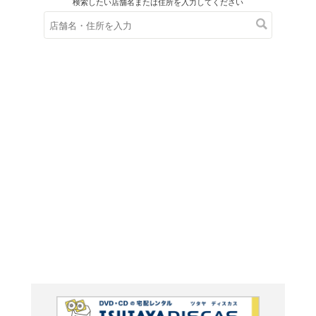
在庫の
※在庫
ご来店の際にご
フーコ