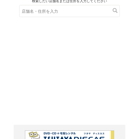
在庫の
※在庫
ご来店の際にご
OFF 