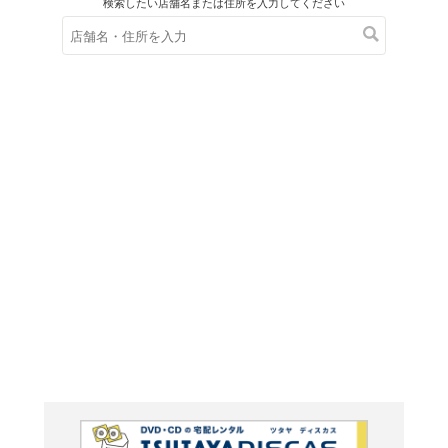
在庫の
※在庫
ご来店の際にご
嘘よみ