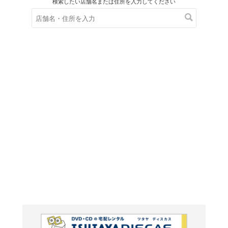
在庫の
※在庫
ご来店の際にご
大伴旅