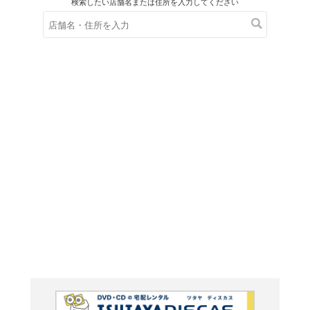
在庫の
※在庫
ご来店の際にご
BLAC
体!ゴア