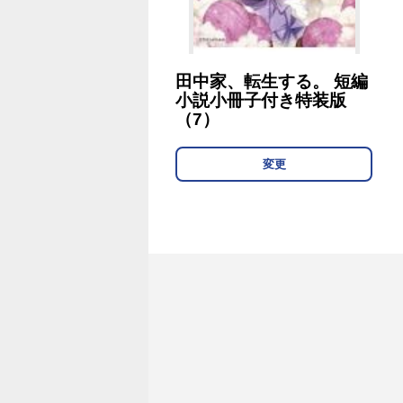
田中家、転生する。 短編
小説小冊子付き特装版
（7）
変更