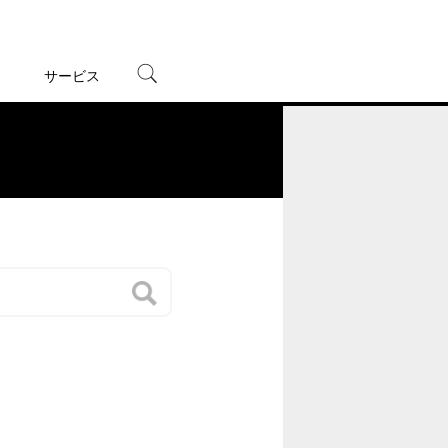
サービス
宅配レンタル
オンラインゲーム
。
TSUTAYAプレミアムNEXT
蔦屋書店