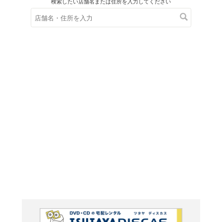
在庫の
※在庫
ご来店の際にご
爆宴-BA