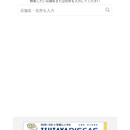
在庫の
※在庫
ご来店の際にご
「幸せ