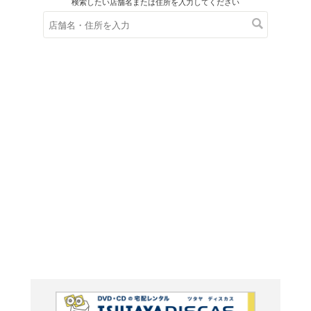
在庫の
※在庫
ご来店の際にご
3分での
世界を見