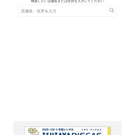
在庫の
※在庫
ご来店の際にご
韓国・