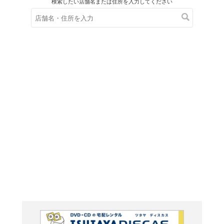
在庫の
※在庫
ご来店の際にご
こうち