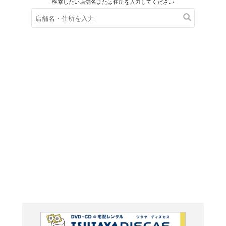
在庫の
※在庫
ご来店の際にご
くーねる