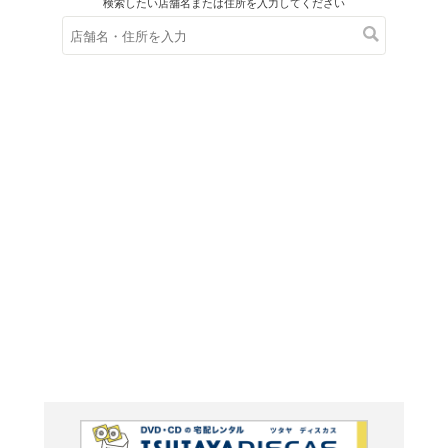
在庫の
※在庫
ご来店の際にご
ルパン三
版> 最