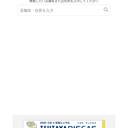
在庫の
※在庫
ご来店の際にご
Peepi
BOOK