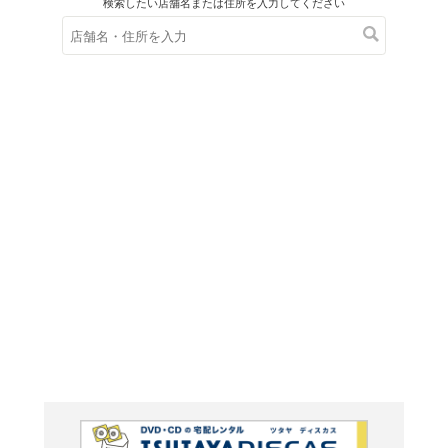
在庫の
※在庫
ご来店の際にご
もっと知