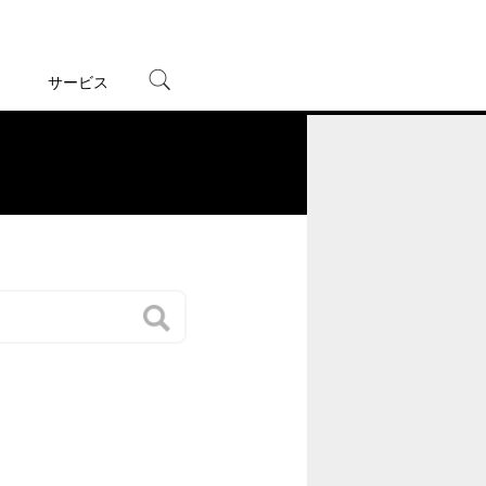
サービス
宅配レンタル
オンラインゲーム
。
TSUTAYAプレミアムNEXT
蔦屋書店