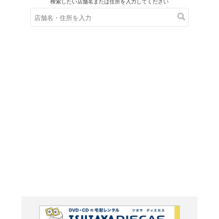
在庫の
※在庫
ご来店の際にご
シリー
とば1 