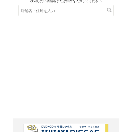
在庫の
※在庫
ご来店の際にご
ゲンロン