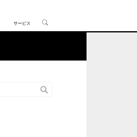
サービス
宅配レンタル
オンラインゲーム
。
TSUTAYAプレミアムNEXT
蔦屋書店