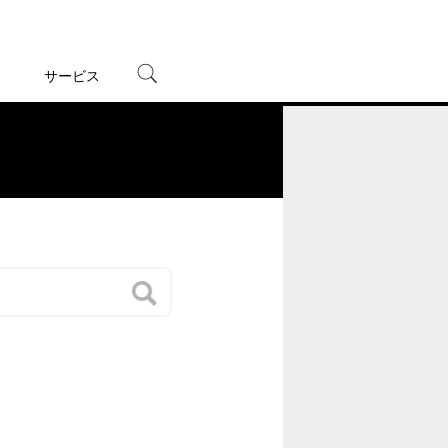
サービス
宅配レンタル
オンラインゲーム
。
TSUTAYAプレミアムNEXT
蔦屋書店