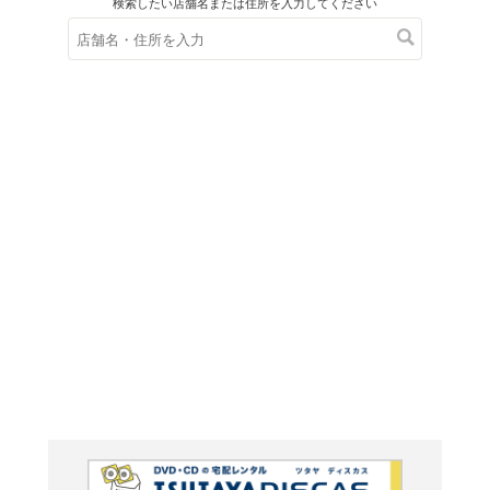
在庫の
※在庫
ご来店の際にご
アイヌ