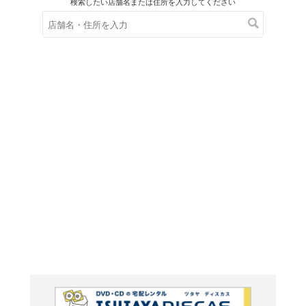
在庫の
※在庫
ご来店の際にご
スノー
伝<改訂