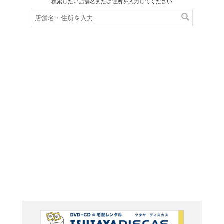
在庫の
※在庫
ご来店の際にご
大学入
動・原