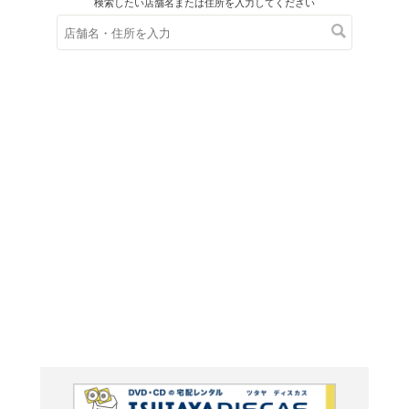
在庫の
※在庫
ご来店の際にご
王のい