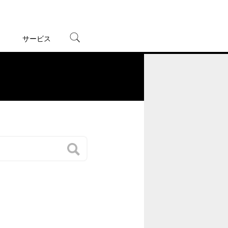
サービス
宅配レンタル
オンラインゲーム
。
TSUTAYAプレミアムNEXT
蔦屋書店