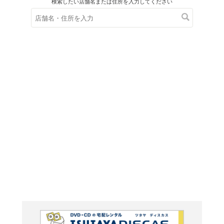
在庫の
※在庫
ご来店の際にご
国際教育