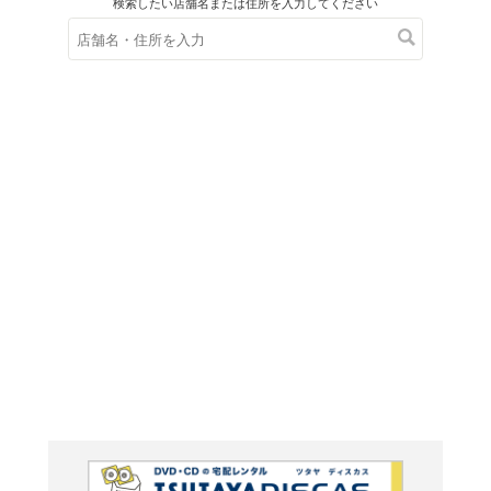
在庫の
※在庫
ご来店の際にご
Arts an