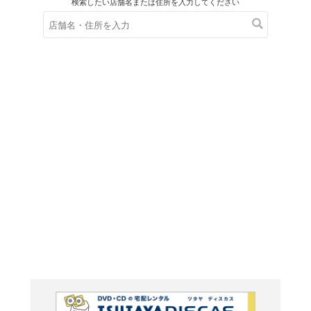
在庫の
※在庫
ご来店の際にご
Arts an