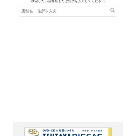
在庫の
※在庫
ご来店の際にご
池袋チ