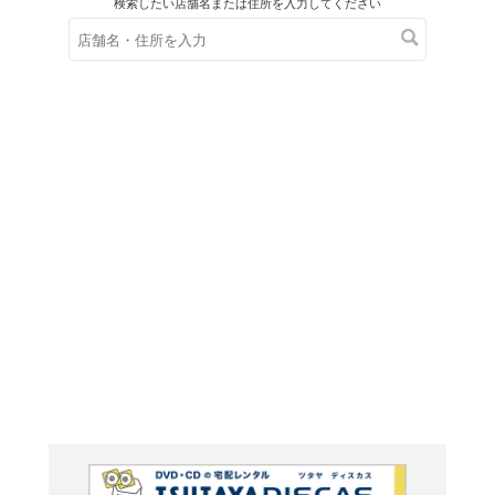
在庫の
※在庫
ご来店の際にご
未確認で