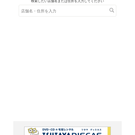
在庫の
※在庫
ご来店の際にご
JIN-仁