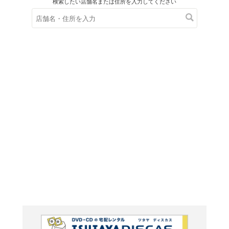
在庫の
※在庫
ご来店の際にご
進撃の巨