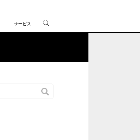
サービス
宅配レンタル
オンラインゲーム
。
TSUTAYAプレミアムNEXT
蔦屋書店