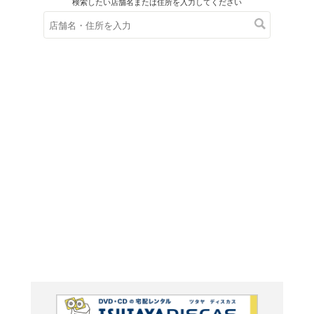
在庫の
※在庫
ご来店の際にご
在日朝