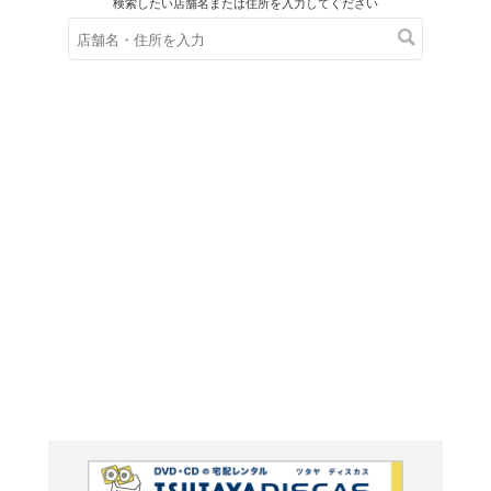
在庫の
※在庫
ご来店の際にご
おとぎ